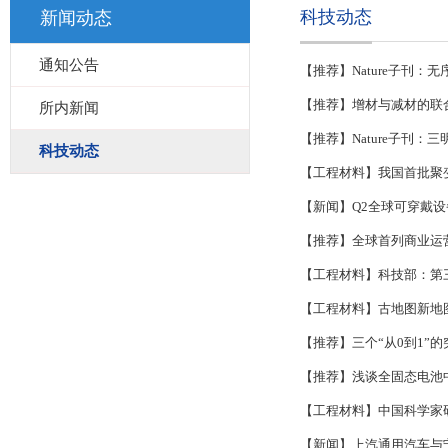
科技动态
新闻动态
通知公告
【推荐】Nature子刊
【推荐】增材与减材的联合：3D
所内新闻
【推荐】Nature子刊：
科技动态
【工程材料】我国首批聚
【新闻】Q2全球可穿戴设
【推荐】全球首列商业运
【工程材料】科技部：第
【工程材料】古地图新地
【推荐】三个“从0到1”
【推荐】浅谈全固态电池
【工程材料】中国科学家
【新闻】上汽通用汽车与