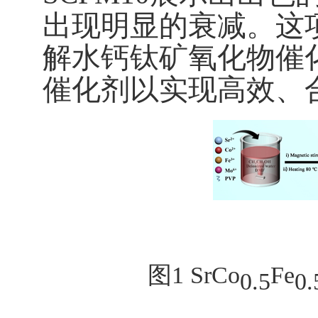
出现明显的衰减。
这
解水钙钛矿氧化物催
催化剂以实现高效、
图
1
SrCo
Fe
0.5
0.