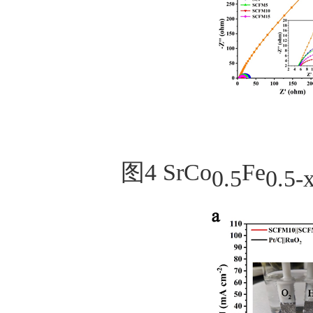
图
4
SrCo
Fe
0.5
0.5-