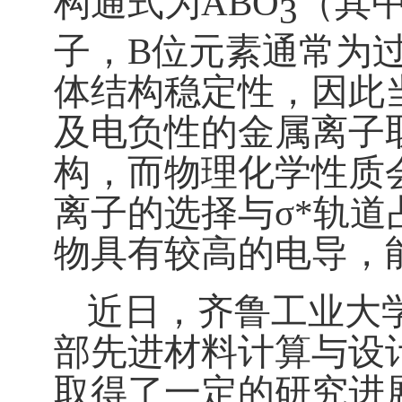
构通式为
ABO
（
其
3
子，
B
位元素通常为
体结构稳定性
，
因此
及电负性的金属离子
构，而物理化学性质
离子的选择与
σ*
轨
道
物具有较高的电导，
近日，
齐鲁工业大
部
先进材料计算与设
取得
了一定的
研究进