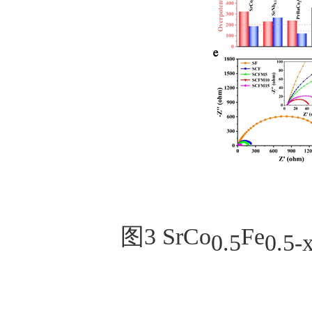
图
3
SrCo
Fe
0.5
0.5-