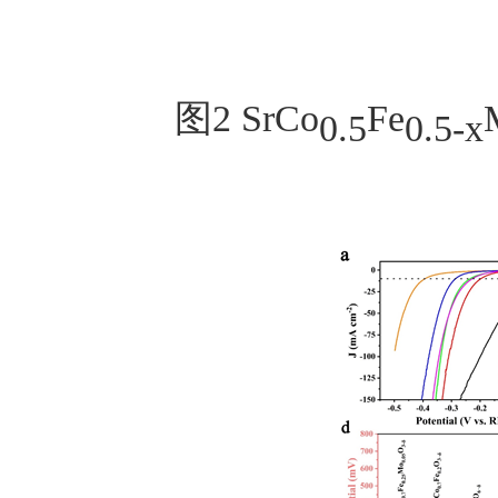
图
2
SrCo
Fe
0.5
0.5-x