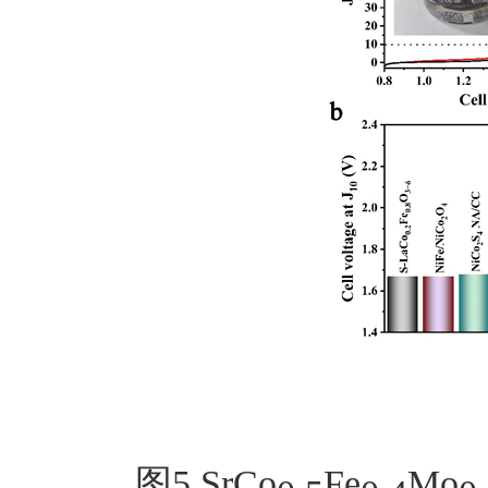
图
5
SrCo
Fe
Mo