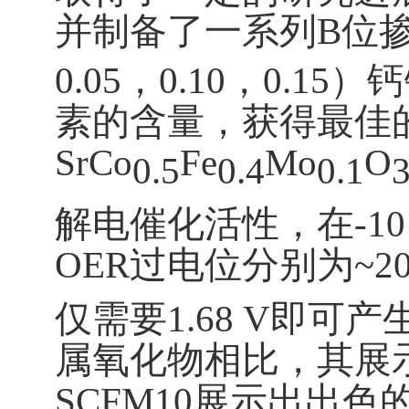
并制备了一系列
B
位
0.05
，
0.10
，
0.15
）钙
素的
含量
，
获得最佳
SrCo
Fe
Mo
O
0.5
0.
4
0.1
3
解电催化活性，在
-1
OER
过电位分别为
~2
仅
需要
1.68 V
即可
产
属氧化物相比，其展
SCFM10
展示
出出色