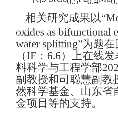
0.5
0.
4
0
相关研究成果以
“Mo
oxides as bifunctional e
water splitting”
为题在
（
IF
：
6.6
）上在线发
料
科学与工程
学部
20
副教授和司聪慧副教
然科学基金
、
山东省
金项目
等的支持。